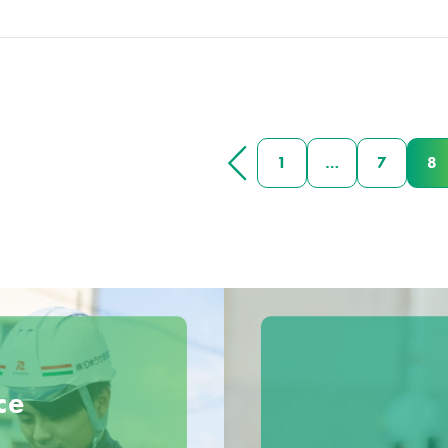
1
…
7
8
ce