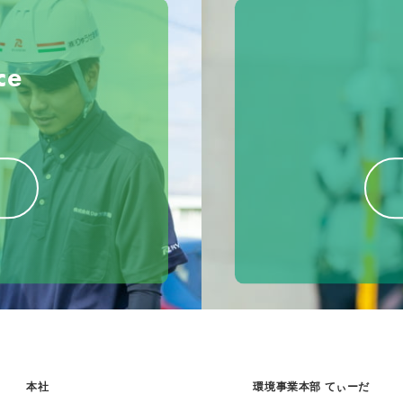
ce
本社
環境事業本部 てぃーだ