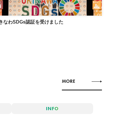
きなわSDGs認証を受けました
普通救命講
MORE
INFO